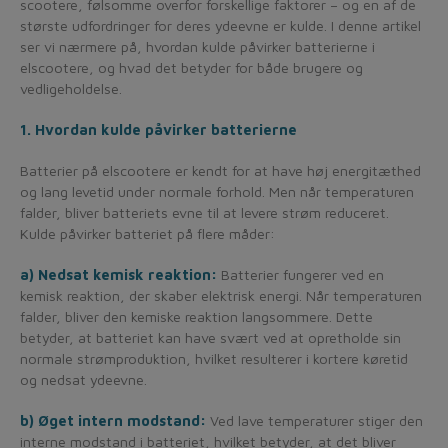
scootere, følsomme overfor forskellige faktorer – og en af de
største udfordringer for deres ydeevne er kulde. I denne artikel
ser vi nærmere på, hvordan kulde påvirker batterierne i
elscootere, og hvad det betyder for både brugere og
vedligeholdelse.
1. Hvordan kulde påvirker batterierne
Batterier på elscootere er kendt for at have høj energitæthed
og lang levetid under normale forhold. Men når temperaturen
falder, bliver batteriets evne til at levere strøm reduceret.
Kulde påvirker batteriet på flere måder:
a) Nedsat kemisk reaktion:
Batterier fungerer ved en
kemisk reaktion, der skaber elektrisk energi. Når temperaturen
falder, bliver den kemiske reaktion langsommere. Dette
betyder, at batteriet kan have svært ved at opretholde sin
normale strømproduktion, hvilket resulterer i kortere køretid
og nedsat ydeevne.
b) Øget intern modstand:
Ved lave temperaturer stiger den
interne modstand i batteriet, hvilket betyder, at det bliver