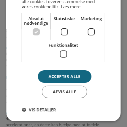
alle cookies i overensstemmelse med
opmærksom på batteriets tilstand, når man bruger
vores cookiepolitik.
Læs mere
elscooteren i koldt vejr.
Absolut
Statistiske
Marketing
3. Hvordan man beskytter batteriet i kulden
nødvendige
Der er flere måder, hvorpå brugere af elscootere kan beskytte
deres batterier mod kuldens negative virkninger:
Funktionalitet
a) Oplad batteriet regelmæssigt:
Sørg for, at batteriet er
fuldt opladet, før du tager af sted, især hvis du ved, at
temperaturen vil være lav. Et fuldt opladet batteri har bedre
evne til at modstå kulde og kan yde bedre i koldt vejr.
ACCEPTER ALLE
b) Opbevar scooteren i et opvarmet område:
Hvis
muligt, bør du opbevare din elscooter et sted, der ikke er for
koldt. For eksempel kan det være en god idé at parkere den i
AFVIS ALLE
et opvarmet skur eller i et hus. Dette kan hjælpe med at holde
batteriet i en mere stabil temperatur.
VIS DETALJER
c) Kør forsigtigt:
Undgå at presse batteriet for meget, når
du kører i kulden. Kør med jævnt tempo og undgå pludselige
accelerationer, da dette kan hjælpe med at fordele