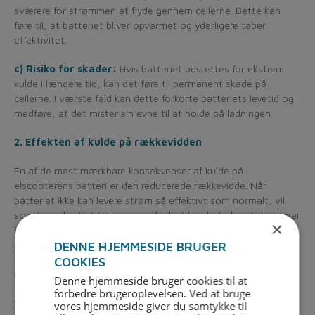
sværere for strømmen at flyde gennem cellerne. Dette kan
føre til, at batteriet bliver opvarmet og yderligere taber
effektivitet.
c) Risiko for skader:
Hvis batteriet udsættes for ekstrem
kulde i længere tid, kan det føre til permanent skade på
cellerne. I værste fald kan dette forkorte batteriets levetid og
medføre, at det mister sin evne til at holde på ladningen.
2. Effekten af kulde på rækkevidden
En af de mest mærkbare konsekvenser af kulde på
elscooterens batteri er den reducerede rækkevidde. Når
batteriet ikke kan levere strøm så effektivt som normalt, vil
scooteren hurtigt tabe power, hvilket kan betyde, at den kører
×
kortere på en opladning. Dette kan især være et problem for
pendlere, der afhænger af scooteren til at komme fra A til B.
DENNE HJEMMESIDE BRUGER
COOKIES
En kold vintermorgen kan for eksempel resultere i, at en
Denne hjemmeside bruger cookies til at
scooter, der normalt har en rækkevidde på 30 km, kun kan
forbedre brugeroplevelsen. Ved at bruge
køre 15-20 km på en opladning. Det er derfor vigtigt at være
vores hjemmeside giver du samtykke til