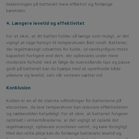
belastningen på batteriet mere effektivt og forlænge
køretiden.
4. Længere levetid og effektivitet
For at sikre, at dit batteri holder så længe som muligt, er det
vigtigt at tage hensyn til temperaturen året rundt. Batterier,
der regelmæssigt udsættes for kulde, vil sandsynligvis miste
kapacitet hurtigere end dem, der opbevares under mere
moderate forhold. Ved at følge de ovenstående tips og passe
godt på batteriet kan du hjælpe med at opretholde både
ydeevne og levetid, selv når vinteren sætter ind.
Konklusion
Kulden er en af de største udfordringer for batterierne på
elscootere, da lave temperaturer kan reducere effektiviteten
og rækkevidden betydeligt. For at sikre, at batteriet fungerer
optimalt i vintermånederne, er det vigtigt at oplade det
regelmæssigt, opbevare scooteren varmt, og køre forsigtigt.
Med den rette pleje kan du forlænge batteriets levetid og