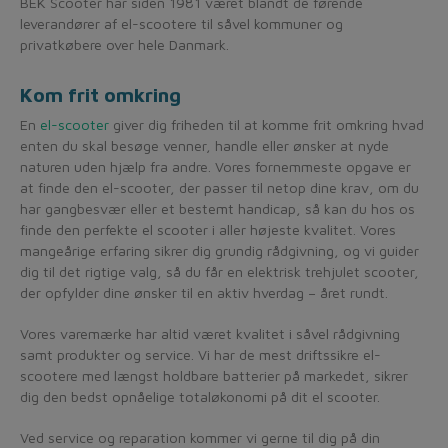
BEK Scooter har siden 1981 været blandt de førende
leverandører af el-scootere til såvel kommuner og
privatkøbere over hele Danmark.
Kom frit omkring
En
el-scooter
giver dig friheden til at komme frit omkring hvad
enten du skal besøge venner, handle eller ønsker at nyde
naturen uden hjælp fra andre. Vores fornemmeste opgave er
at finde den el-scooter, der passer til netop dine krav, om du
har gangbesvær eller et bestemt handicap, så kan du hos os
finde den perfekte el scooter i aller højeste kvalitet. Vores
mangeårige erfaring sikrer dig grundig rådgivning, og vi guider
dig til det rigtige valg, så du får en elektrisk trehjulet scooter,
der opfylder dine ønsker til en aktiv hverdag – året rundt.
Vores varemærke har altid været kvalitet i såvel rådgivning
samt produkter og service. Vi har de mest driftssikre el-
scootere med længst holdbare batterier på markedet, sikrer
dig den bedst opnåelige totaløkonomi på dit el scooter.
Ved service og reparation kommer vi gerne til dig på din