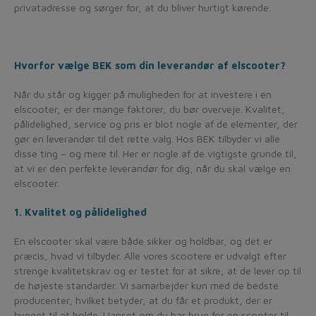
privatadresse og sørger for, at du bliver hurtigt kørende.
Hvorfor vælge BEK som din leverandør af elscooter?
Når du står og kigger på muligheden for at investere i en
elscooter, er der mange faktorer, du bør overveje. Kvalitet,
pålidelighed, service og pris er blot nogle af de elementer, der
gør en leverandør til det rette valg. Hos BEK tilbyder vi alle
disse ting – og mere til. Her er nogle af de vigtigste grunde til,
at vi er den perfekte leverandør for dig, når du skal vælge en
elscooter.
1. Kvalitet og pålidelighed
En elscooter skal være både sikker og holdbar, og det er
præcis, hvad vi tilbyder. Alle vores scootere er udvalgt efter
strenge kvalitetskrav og er testet for at sikre, at de lever op til
de højeste standarder. Vi samarbejder kun med de bedste
producenter, hvilket betyder, at du får et produkt, der er
bygget til at holde. Uanset om du har brug for en scooter til