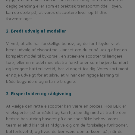
daglig pendling eller som et praktisk transportmiddel i byen,
kan du stole på, at vores elscootere lever op til dine
forventninger.
2. Bredt udvalg af modeller
Vi ved, at alle har forskellige behov, og derfor tilbyder vi et
bredt udvalg af elscootere. Uanset om du er på udkig efter en
kompakt model til bykørsel, en stærkere scooter til længere
ture, eller en model med ekstra funktioner som højere komfort
og længere batterilevetid, har vi noget for dig. Vores sortiment
er nøje udvalgt for at sikre, at vi har den rigtige løsning til
både begyndere og erfarne brugere.
3. Ekspertviden og rådgivning
At vælge den rette elscooter kan være en proces. Hos BEK er
vi eksperter på området og kan hjælpe dig med at træffe den
bedste beslutning baseret på dine specifikke behov. Vores
team er altid klar til at rådgive dig om de forskellige funktioner,
batterilevetid, og hvad du bør være opmærksom på, når du