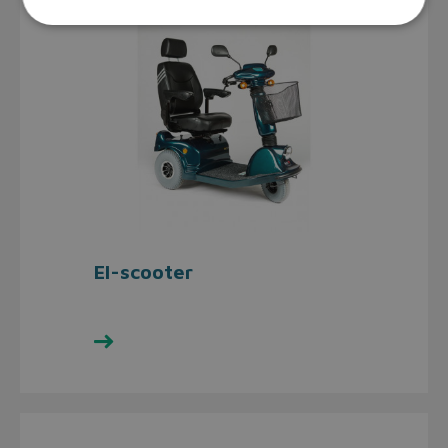
El-scooter
Se udvalget her