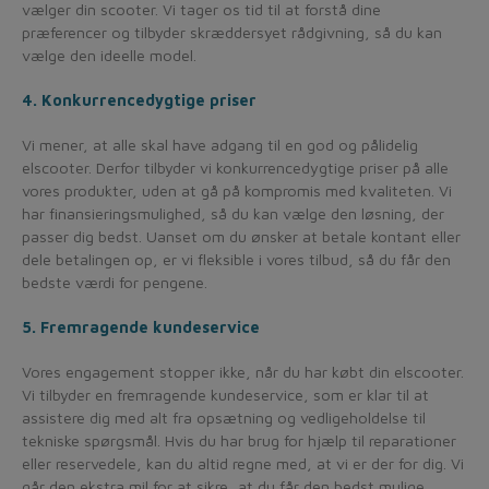
vælger din scooter. Vi tager os tid til at forstå dine
præferencer og tilbyder skræddersyet rådgivning, så du kan
vælge den ideelle model.
4. Konkurrencedygtige priser
Vi mener, at alle skal have adgang til en god og pålidelig
elscooter. Derfor tilbyder vi konkurrencedygtige priser på alle
vores produkter, uden at gå på kompromis med kvaliteten. Vi
har finansieringsmulighed, så du kan vælge den løsning, der
passer dig bedst. Uanset om du ønsker at betale kontant eller
dele betalingen op, er vi fleksible i vores tilbud, så du får den
bedste værdi for pengene.
5. Fremragende kundeservice
Vores engagement stopper ikke, når du har købt din elscooter.
Vi tilbyder en fremragende kundeservice, som er klar til at
assistere dig med alt fra opsætning og vedligeholdelse til
tekniske spørgsmål. Hvis du har brug for hjælp til reparationer
eller reservedele, kan du altid regne med, at vi er der for dig. Vi
går den ekstra mil for at sikre, at du får den bedst mulige