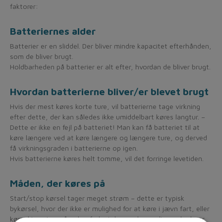
faktorer:
Batteriernes alder
Batterier er en sliddel. Der bliver mindre kapacitet efterhånden,
som de bliver brugt.
Holdbarheden på batterier er alt efter, hvordan de bliver brugt.
Hvordan batterierne bliver/er blevet brugt
Hvis der mest køres korte ture, vil batterierne tage virkning
efter dette, der kan således ikke umiddelbart køres langtur. –
Dette er ikke en fejl på batteriet! Man kan få batteriet til at
køre længere ved at køre længere og længere ture, og derved
få virkningsgraden i batterierne op igen.
Hvis batterierne køres helt tomme, vil det forringe levetiden.
Måden, der køres på
Start/stop kørsel tager meget strøm – dette er typisk
bykørsel, hvor der ikke er mulighed for at køre i jævn fart, eller
kørsel i centre, gågader, forlystelsesparker og lignende, hvor