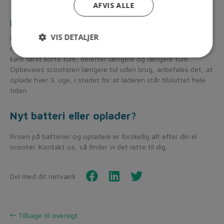
AFVIS ALLE
Kørsel efter længerevarende stilstand
VIS DETALJER
Hvis el-scooteren ikke har kørt i lang tid, kan det være
nødvendigt at køre batterierne i gang igen. Dette gøres ved at
køre først korte ture, derefter længere og længere ture.
Opbevares scooteren længere tid uden brug, anbefales det, at
oplade hver 3. uge, i stedet for at laderen står tilsluttet hele
tiden.
Nyt batteri eller oplader?
Prisen på batterier og opladere er forskellig alt efter din el
scooter. Kontakt os, så finder vi det rette til dig.
Del med dit netværk
Tilbage til oversigt