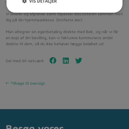
VIS DETALJER
indkøbe sin elscooter.
Vi leverer og afprøver samt tilpasser elscooteren sammen med
dig på din hjemmeadresse. (brofaste øer)
Man afregner sin egenbetaling direkte med Bek, og når vi får
en kopi af din bevilling, kan vi fakturere kommunens andel
direkte til dem, så du ikke behøver lægge beløbet ud.
Del med dit netværk
Tilbage til oversigt
Besøg vores