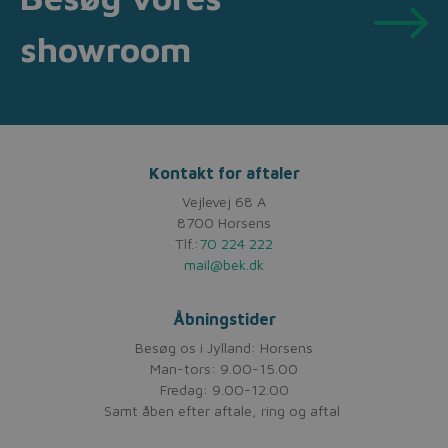
showroom
Kontakt for aftaler
Vejlevej 68 A
8700 Horsens
Tlf.:
70 224 222
mail@bek.dk
Åbningstider
Besøg os i Jylland: Horsens
Man-tors: 9.00-15.00
Fredag: 9.00-12.00
Samt åben efter aftale, ring og aftal