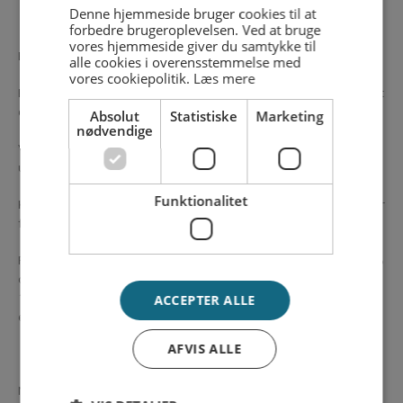
Denne hjemmeside bruger cookies til at
forbedre brugeroplevelsen. Ved at bruge
vores hjemmeside giver du samtykke til
Efter du er godkendt til et tilskud:
alle cookies i overensstemmelse med
vores cookiepolitik.
Læs mere
Bek Mobility elscooter hjælper dig videre, når du har modtaget
din bevilling.
Absolut
Statistiske
Marketing
nødvendige
Vi bistår gerne med at læse og forstå bevillingen. Samt
udregne din egenbetaling.
Funktionalitet
Kommunerne yder ofte 50% dog af et maksimum beløb de har
fastsat.
FX: Køb af elscooter til kr. 22.995,- hvor kommunen giver 50%
dog maksimum kr. 10.000,- vil give en egenbetaling på kr.
12.995,- (dette er blot et eksempel. For præcise tilskud se
ACCEPTER ALLE
egen bevilling)
AFVIS ALLE
Når du har modtaget en bevilling fra kommunen, kan man