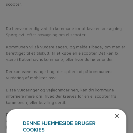
scooter.
Du henvender dig ved din kommune for at lave en ansøgning.
Spørg evt. efter ansøgning om el scooter.
Kommunen vil så vurdere sagen, og melde tilbage, om man er
berettiget til et tilskud, til at købe en elscooter. Det kan fx.
være i Københavns kommune, eller hvor du hører under.
Der kan være mange ting, der spiller ind på kommunens
vurdering af mobilitet osv.
Disse vurderinger og vejledninger heri, kan din kommune
informere mere om, hvad der kræves for en el scooter fra
kommunen, eller bevilling dertil.
×
Det vil typisk være din hjælpemiddelafdeling eller visitationen,
der tager sig af disse henvendelser, vedr. el scooter gennem
DENNE HJEMMESIDE BRUGER
kommunen.
COOKIES