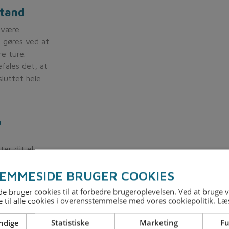
stand
t være
e gøres ved at
e ture.
fales det, at
sluttet hele
?
ter dit el
EMMESIDE BRUGER COOKIES
 bruger cookies til at forbedre brugeroplevelsen. Ved at bruge
 til alle cookies i overensstemmelse med vores cookiepolitik.
Læ
ndige
Statistiske
Marketing
Fu