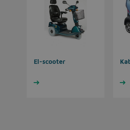
El-scooter
Ka
Se udvalget her
Se u