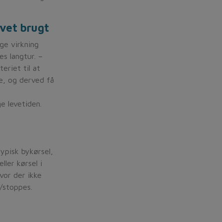
evet brugt
ge virkning
es langtur. –
eriet til at
e, og derved få
e levetiden.
ypisk bykørsel,
ller kørsel i
vor der ikke
/stoppes.