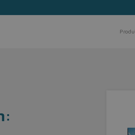
Produ
m: