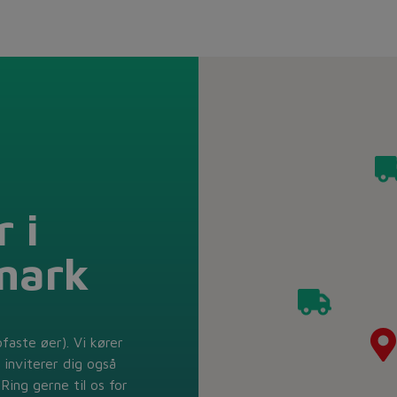
 i
mark
ofaste øer). Vi kører
 inviterer dig også
Ring gerne til os for