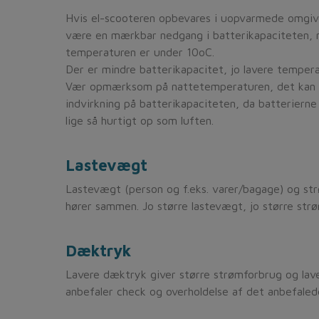
Hvis el-scooteren opbevares i uopvarmede omgivel
være en mærkbar nedgang i batterikapaciteten, 
temperaturen er under 10oC.
Der er mindre batterikapacitet, jo lavere tempera
Vær opmærksom på nattetemperaturen, det kan
indvirkning på batterikapaciteten, da batterierne
lige så hurtigt op som luften.
Lastevægt
Lastevægt (person og f.eks. varer/bagage) og st
hører sammen. Jo større lastevægt, jo større str
Dæktryk
Lavere dæktryk giver større strømforbrug og lave
anbefaler check og overholdelse af det anbefale