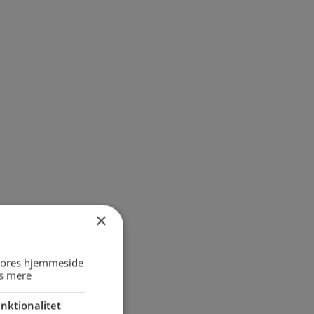
×
 vores hjemmeside
s mere
nktionalitet