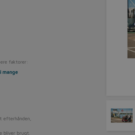
ere faktorer:
vi mange
et efterhånden,
 bliver brugt.