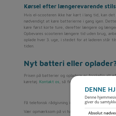
Kørsel efter længerevarende stil
Hvis el-scooteren ikke har kørt i lang tid, kan de
nødvendigt at køre batterierne i gang igen. Dett
køre først korte ture, derefter længere og længer
Opbevares scooteren længere tid uden brug, anbe
oplade hver 3. uge, i stedet for at laderen står til
tiden.
Nyt batteri eller oplader
Prisen på batterier og opladere er forskellig alt ef
køretøj.
Kontakt os
, så finder vi det rette til dig.
DENNE HJ
Denne hjemmeside
giver du samtykke
Få telefonisk rådgivning inden dit køb.
Vær opmærksom på vi har fastnet numre
Absolut nødve