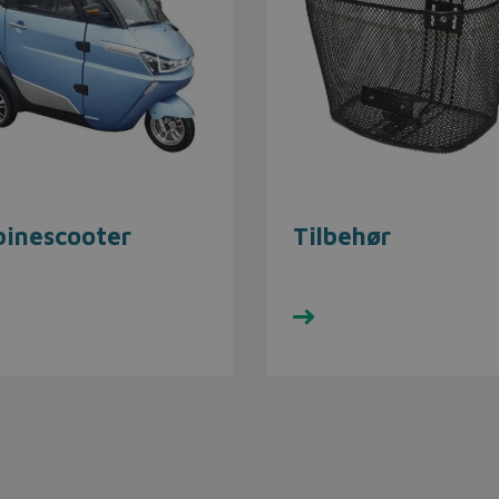
binescooter
Tilbehør
dvalget her
Se udvalget her