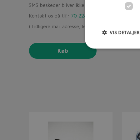
SMS beskeder bliver ikke leveret
Kontakt os på tlf.:
70 224 222
eller 7578 2312 el
(Tidligere mail adresse, leveres stadig:
bek@beksc
VIS DETALJER
Køb