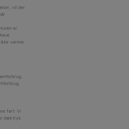
ser, vil der
når
turen er.
 have
 ikke varmer
rømforbrug
ømforbrug.
re fart. Vi
de dæktryk.