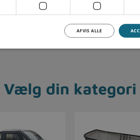
ler
mail@bek.dk
ooter.dk
)
AFVIS ALLE
ACC
Vælg din kategori