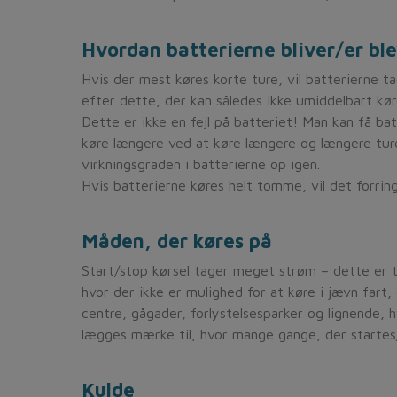
Hvordan batterierne bliver/er bl
Hvis der mest køres korte ture, vil batterierne ta
efter dette, der kan således ikke umiddelbart kør
Dette er ikke en fejl på batteriet! Man kan få batt
køre længere ved at køre længere og længere tur
virkningsgraden i batterierne op igen.
Hvis batterierne køres helt tomme, vil det forring
Måden, der køres på
Start/stop kørsel tager meget strøm – dette er t
hvor der ikke er mulighed for at køre i jævn fart, e
centre, gågader, forlystelsesparker og lignende, h
lægges mærke til, hvor mange gange, der startes
Kulde