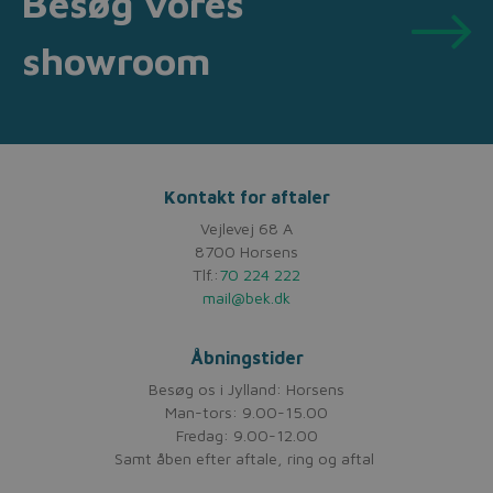
Besøg vores
showroom
Kontakt for aftaler
Vejlevej 68 A
8700 Horsens
Tlf.:
70 224 222
mail@bek.dk
Åbningstider
Besøg os i Jylland: Horsens
Man-tors: 9.00-15.00
Fredag: 9.00-12.00
Samt åben efter aftale, ring og aftal