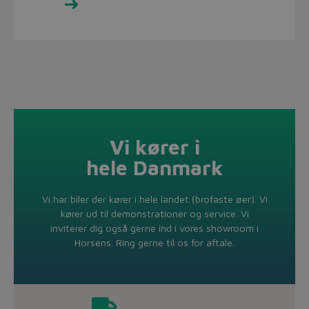
Se udvalget her
Vi kører i
hele Danmark
Vi har biler der kører i hele landet (brofaste øer). Vi
kører ud til demonstrationer og service. Vi
inviterer dig også gerne ind i vores showroom i
Horsens. Ring gerne til os for aftale.