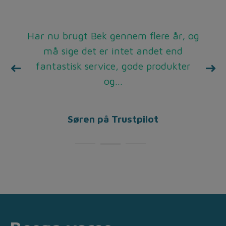
De gange jeg har bedt om hjælp, eller
Har nu brugt Bek gennem flere år, og
Super service, rare mennesker man
taler med i telefonen, hurtig levering.
købt noget, er der kommet en meget
må sige det er intet andet end
fantastisk service, gode produkter
venlig montør stort set med det
samme, fremragende service,...
og...
Benny på Trustpilot
Henrik på Trustpilot
Søren på Trustpilot