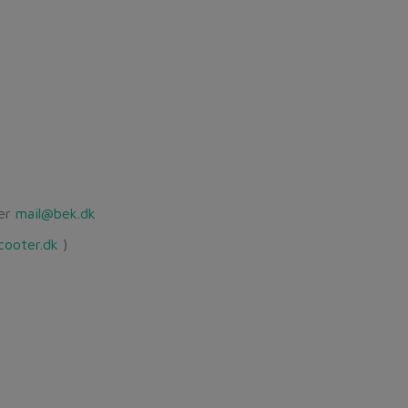
ler
mail@bek.dk
ooter.dk
)