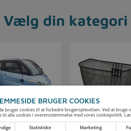
Vælg din kategori
EMMESIDE BRUGER COOKIES
 bruger cookies til at forbedre brugeroplevelsen. Ved at bruge
 til alle cookies i overensstemmelse med vores cookiepolitik.
Læ
ndige
Statistiske
Marketing
Fu
binescooter
Tilbehør