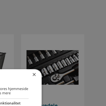
×
 vores hjemmeside
s mere
nktionalitet
Reservedele