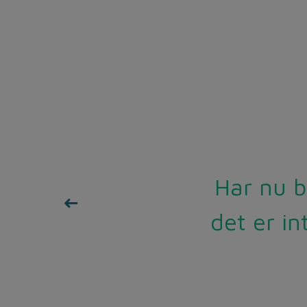
Super se
Har nu b
De gang
noget, e
det er in
stort