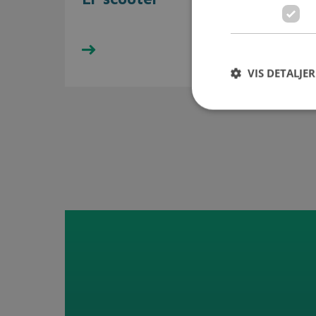
Se udvalget her
Se u
VIS DETALJER