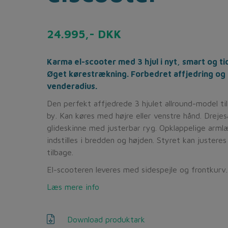
24.995,- DKK
Karma el-scooter med 3 hjul i nyt, smart og ti
Øget kørestrækning. Forbedret affjedring og l
venderadius.
Den perfekt affjedrede 3 hjulet allround-model ti
by. Kan køres med højre eller venstre hånd. Drej
glideskinne med justerbar ryg. Opklappelige arml
indstilles i bredden og højden. Styret kan justere
tilbage.
El-scooteren leveres med sidespejle og frontkurv.
Læs mere info
Download produktark