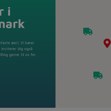
 i
mark
ofaste øer). Vi kører
 inviterer dig også
Ring gerne til os for