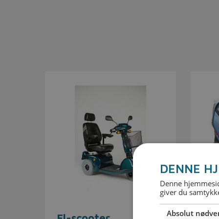
DENNE HJ
Denne hjemmeside
giver du samtykke
Absolut nødve
El-scooter
Ka