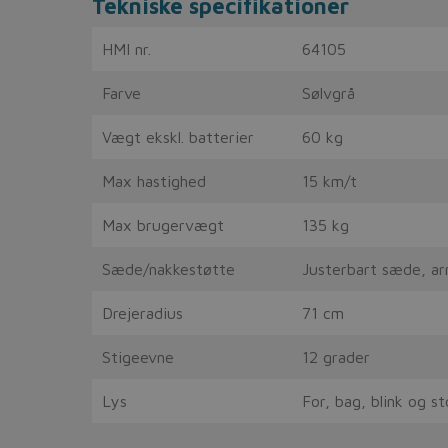
Tekniske specifikationer
HMI nr.
64105
Farve
Sølvgrå
Vægt ekskl. batterier
60 kg
Max hastighed
15 km/t
Max brugervægt
135 kg
Sæde/nakkestøtte
Justerbart sæde, a
Drejeradius
71 cm
Stigeevne
12 grader
Lys
For, bag, blink og s