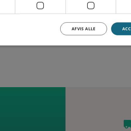
dvalget her
Se udvalget her
AFVIS ALLE
ACC