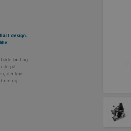
dløst design.
ille
l både land og
esæde på
æn, der kan
s frem og