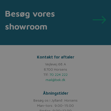
Besøg vores
showroom
Kontakt for aftaler
Vejlevej 68 A
8700 Horsens
Tlf.:
70 224 222
mail@bek.dk
Åbningstider
Besøg os i Jylland: Horsens
Man-tors: 9.00-15.00
Fredag: 9.00-12.00