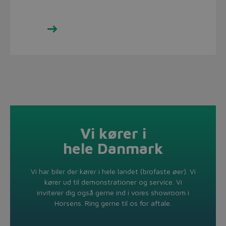
Se udvalget her
Vi kører i
hele Danmark
Vi har biler der kører i hele landet (brofaste øer). Vi
kører ud til demonstrationer og service. Vi
inviterer dig også gerne ind i vores showroom i
Horsens. Ring gerne til os for aftale.