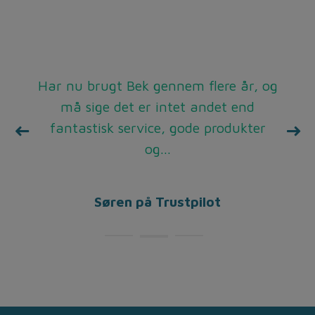
De gange jeg har bedt om hjælp, eller
Har nu brugt Bek gennem flere år, og
Super service, rare mennesker man
taler med i telefonen, hurtig levering.
købt noget, er der kommet en meget
må sige det er intet andet end
fantastisk service, gode produkter
venlig montør stort set med det
samme, fremragende service,...
og...
Benny på Trustpilot
Henrik på Trustpilot
Søren på Trustpilot