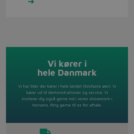
Se udvalget her
Vi kører i
hele Danmark
Vi har biler der kører i hele landet (brofaste øer). Vi
kører ud til demonstrationer og service. Vi
inviterer dig også gerne ind i vores showroom i
Horsens. Ring gerne til os for aftale.