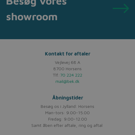
Besøg vores
showroom
Kontakt for aftaler
Vejlevej 68 A
8700 Horsens
Tlf.:
70 224 222
mail@bek.dk
Åbningstider
Besøg os i Jylland: Horsens
Man-tors: 9.00-15.00
Fredag: 9.00-12.00
Samt åben efter aftale, ring og aftal