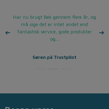
De gange jeg har bedt om hjælp, eller
Har nu brugt Bek gennem flere år, og
Super service, rare mennesker man
taler med i telefonen, hurtig levering.
købt noget, er der kommet en meget
må sige det er intet andet end
fantastisk service, gode produkter
venlig montør stort set med det
samme, fremragende service,...
og...
Benny på Trustpilot
Henrik på Trustpilot
Søren på Trustpilot