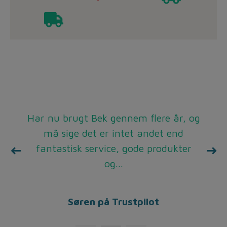
De gange jeg har bedt om hjælp, eller
Har nu brugt Bek gennem flere år, og
Super service, rare mennesker man
taler med i telefonen, hurtig levering.
købt noget, er der kommet en meget
må sige det er intet andet end
fantastisk service, gode produkter
venlig montør stort set med det
samme, fremragende service,...
og...
Benny på Trustpilot
Henrik på Trustpilot
Søren på Trustpilot