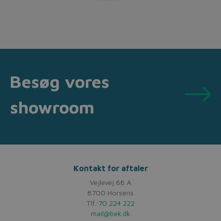
Besøg vores
showroom
Kontakt for aftaler
Vejlevej 68 A
8700 Horsens
Tlf.:
70 224 222
mail@bek.dk